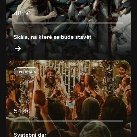
48:50
Skála, na které se bude stavět
EPIZODA 5
54:40
Svatební dar