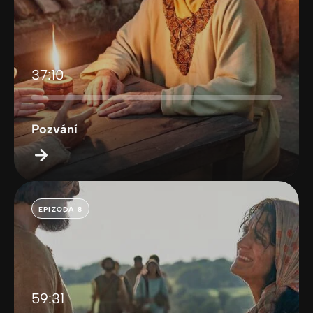
37:10
Pozvání
EPIZODA 8
59:31