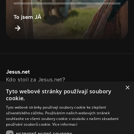
To jsem JÁ
Jesus.net
Kdo stojí za Jesus.net?
×
Prozkoumejte stránky
Tyto webové stránky používají soubory
Články
cookie.
Videa
Tyto webové stránky používají soubory cookie ke zlepšení
Online kurzy
uživatelského zážitku. Používáním našich webových stránek
Naše projekty
souhlasíte se všemi soubory cookie v souladu s našimi zásadami
používání souborů cookie.
Více informací
Chci se zeptat