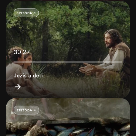
EPIZODA 3
30:27
Ježíš a děti
EPIZODA 4