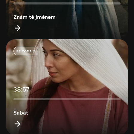
Znám tě jménem
EPIZODA 2
38:57
Šabat