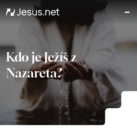
Dom
Kdo 
Ježí
Vide
Dalš
Kdo je Ježíš z
krok
Kont
Nazareta?