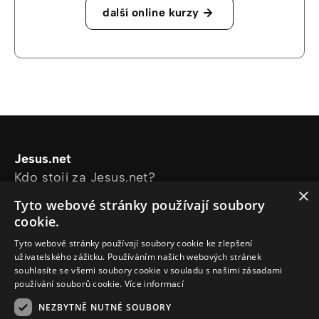
další online kurzy
Jesus.net
Kdo stojí za Jesus.net?
×
Prozkoumejte stránky
Tyto webové stránky používají soubory
Články
cookie.
Videa
Tyto webové stránky používají soubory cookie ke zlepšení
Online kurzy
uživatelského zážitku. Používáním našich webových stránek
Naše projekty
souhlasíte se všemi soubory cookie v souladu s našimi zásadami
používání souborů cookie.
Více informací
Chci se zeptat
Sleduj nás
NEZBYTNĚ NUTNÉ SOUBORY