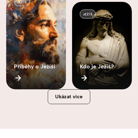
JEŽÍŠ
JEŽÍŠ
Příběhy o Ježíši
Kdo je Ježíš?
Ukázat více