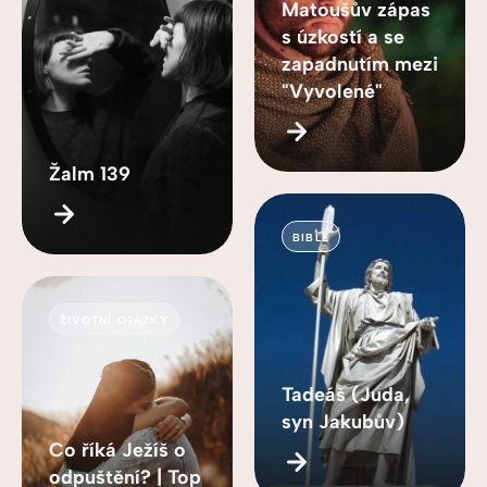
Matoušův zápas
s úzkostí a se
zapadnutím mezi
"Vyvolené"
Žalm 139
BIBLE
ŽIVOTNÍ OTÁZKY
Tadeáš (Juda,
syn Jakubův)
Co říká Ježíš o
odpuštění? | Top