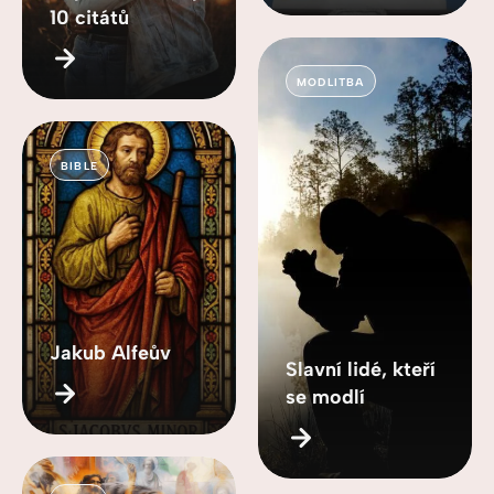
10 citátů
MODLITBA
BIBLE
Jakub Alfeův
Slavní lidé, kteří
se modlí