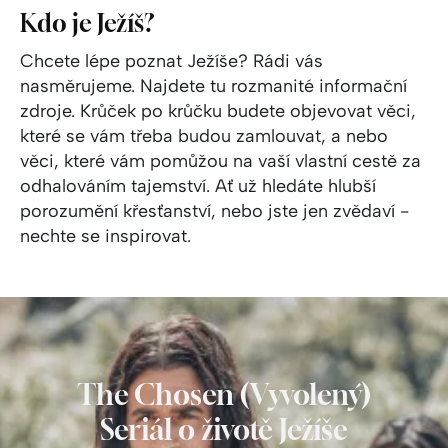
Kdo je Ježíš?
Chcete lépe poznat Ježíše? Rádi vás
nasměrujeme. Najdete tu rozmanité informační
zdroje. Krůček po krůčku budete objevovat věci,
které se vám třeba budou zamlouvat, a nebo
věci, které vám pomůžou na vaší vlastní cestě za
odhalováním tajemství. Ať už hledáte hlubší
porozumění křesťanství, nebo jste jen zvědaví -
nechte se inspirovat.
The Chosen (Vyvolený)
Seriál o životě Ježíše