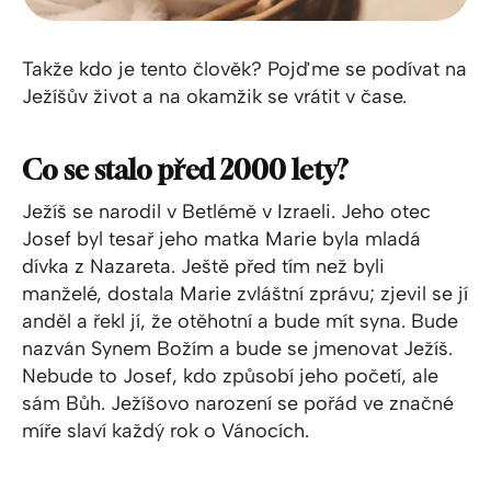
Takže kdo je tento člověk? Pojďme se podívat na
Ježíšův život a na okamžik se vrátit v čase.
Co se stalo před 2000 lety?
Ježíš se narodil v Betlémě v Izraeli. Jeho otec
Josef byl tesař jeho matka Marie byla mladá
dívka z Nazareta. Ještě před tím než byli
manželé, dostala Marie zvláštní zprávu; zjevil se jí
anděl a řekl jí, že otěhotní a bude mít syna. Bude
nazván Synem Božím a bude se jmenovat Ježíš.
Nebude to Josef, kdo způsobí jeho početí, ale
sám Bůh. Ježíšovo narození se pořád ve značné
míře slaví každý rok o Vánocích.