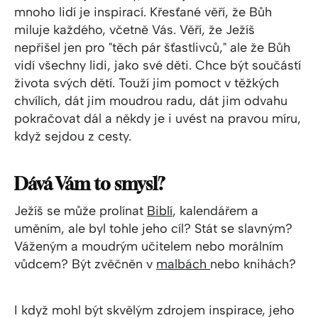
mnoho lidí je inspirací. Křesťané věří, že Bůh
miluje každého, včetně Vás. Věří, že Ježíš
nepřišel jen pro "těch pár šťastlivců," ale že Bůh
vidí všechny lidi, jako své děti. Chce být součástí
života svých dětí. Touží jim pomoct v těžkých
chvílích, dát jim moudrou radu, dát jim odvahu
pokračovat dál a někdy je i uvést na pravou míru,
když sejdou z cesty.
Dává Vám to smysl?
Ježíš se může prolínat
Biblí
, kalendářem a
uměním, ale byl tohle jeho cíl? Stát se slavným?
Váženým a moudrým učitelem nebo morálním
vůdcem? Být zvěčněn v
malbách
nebo knihách?
I když mohl být skvělým zdrojem inspirace, jeho