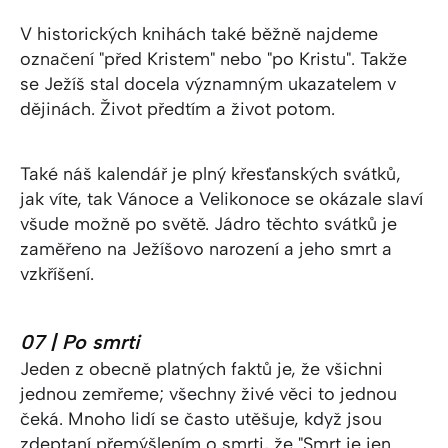
V historických knihách také běžně najdeme
označení "před Kristem" nebo "po Kristu". Takže
se Ježíš stal docela významným ukazatelem v
dějinách. Život předtím a život potom.
Také náš kalendář je plný křesťanských svátků,
jak víte, tak Vánoce a Velikonoce se okázale slaví
všude možně po světě. Jádro těchto svátků je
zaměřeno na Ježíšovo narození a jeho smrt a
vzkříšení.
07 | Po smrti
Jeden z obecně platných faktů je, že všichni
jednou zemřeme; všechny živé věci to jednou
čeká. Mnoho lidí se často utěšuje, když jsou
zdeptaní přemýšlením o smrti, že "Smrt je jen