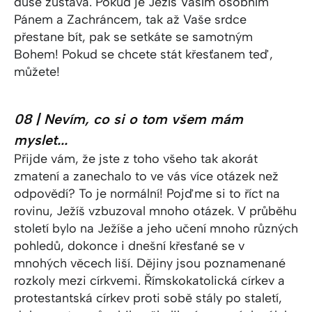
duše zůstává. Pokud je Ježíš Vaším osobním
Pánem a Zachráncem, tak až Vaše srdce
přestane bít, pak se setkáte se samotným
Bohem! Pokud se chcete stát křesťanem teď,
můžete!
08 | Nevím, co si o tom všem mám
myslet...
Přijde vám, že jste z toho všeho tak akorát
zmatení a zanechalo to ve vás více otázek než
odpovědí? To je normální! Pojďme si to říct na
rovinu, Ježíš vzbuzoval mnoho otázek. V průběhu
století bylo na Ježíše a jeho učení mnoho různých
pohledů, dokonce i dnešní křesťané se v
mnohých věcech liší. Dějiny jsou poznamenané
rozkoly mezi církvemi. Římskokatolická církev a
protestantská církev proti sobě stály po staletí,