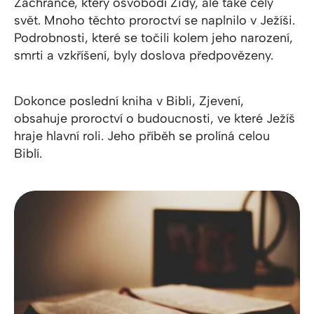
Zachránce, který osvobodí Židy, ale také celý
svět. Mnoho těchto proroctví se naplnilo v Ježíši.
Podrobnosti, které se točili kolem jeho narození,
smrti a vzkříšení, byly doslova předpovězeny.
Dokonce poslední kniha v Bibli, Zjevení,
obsahuje proroctví o budoucnosti, ve které Ježíš
hraje hlavní roli. Jeho příběh se prolíná celou
Biblí.