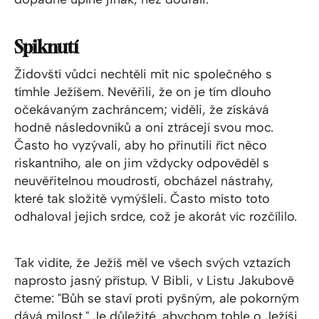
Spiknutí
Židovští vůdci nechtěli mít nic společného s
tímhle Ježíšem. Nevěřili, že on je tím dlouho
očekávaným zachráncem; viděli, že získává
hodně následovníků a oni ztrácejí svou moc.
Často ho vyzývali, aby ho přinutili říct něco
riskantního, ale on jim vždycky odpověděl s
neuvěřitelnou moudrostí, obcházel nástrahy,
které tak složitě vymýšleli. Často místo toto
odhaloval jejich srdce, což je akorát víc rozčílilo.
Tak vidíte, že Ježíš měl ve všech svých vztazích
naprosto jasný přístup. V Bibli, v Listu Jakubově
čteme: "Bůh se staví proti pyšným, ale pokorným
dává milost." Je důležité, abychom tohle o Ježíši