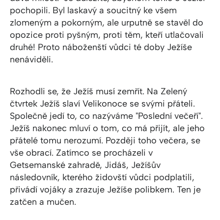
pochopili. Byl laskavý a soucitný ke všem
zlomeným a pokorným, ale urputně se stavěl do
opozice proti pyšným, proti těm, kteří utlačovali
druhé! Proto náboženští vůdci té doby Ježíše
nenáviděli.
Rozhodli se, že Ježíš musí zemřít. Na Zelený
čtvrtek Ježíš slaví Velikonoce se svými přáteli.
Společně jedí to, co nazýváme "Poslední večeří".
Ježíš nakonec mluví o tom, co má přijít, ale jeho
přátelé tomu nerozumí. Později toho večera, se
vše obrací. Zatímco se procházeli v
Getsemanské zahradě, Jidáš, Ježíšův
následovník, kterého židovští vůdci podplatili,
přivádí vojáky a zrazuje Ježíše polibkem. Ten je
zatčen a mučen.