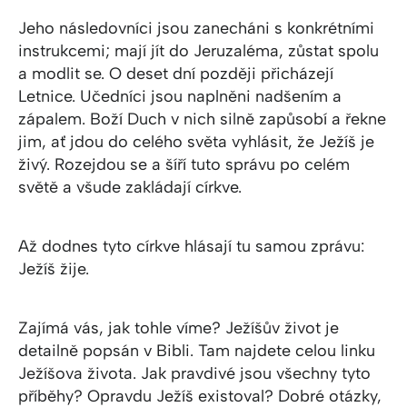
Jeho následovníci jsou zanecháni s konkrétními
instrukcemi; mají jít do Jeruzaléma, zůstat spolu
a modlit se. O deset dní později přicházejí
Letnice. Učedníci jsou naplněni nadšením a
zápalem. Boží Duch v nich silně zapůsobí a řekne
jim, ať jdou do celého světa vyhlásit, že Ježíš je
živý. Rozejdou se a šíří tuto správu po celém
světě a všude zakládají církve.
Až dodnes tyto církve hlásají tu samou zprávu:
Ježíš žije.
Zajímá vás, jak tohle víme? Ježíšův život je
detailně popsán v Bibli. Tam najdete celou linku
Ježíšova života. Jak pravdivé jsou všechny tyto
příběhy? Opravdu Ježíš existoval? Dobré otázky,