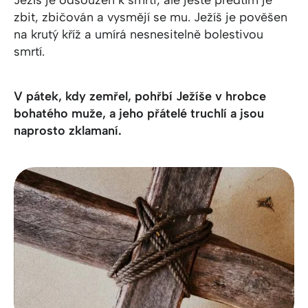
Ježíš je odsouzen k smrti, ale ještě předtím je
zbit, zbičován a vysmějí se mu. Ježíš je pověšen
na krutý kříž a umírá nesnesitelně bolestivou
smrtí.
V pátek, kdy zemřel, pohřbí Ježíše v hrobce
bohatého muže, a jeho přátelé truchlí a jsou
naprosto zklamaní.