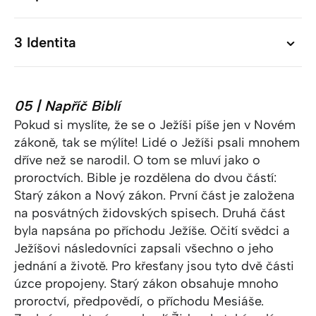
3 Identita
3 Identita
05 | Napříč Biblí
Pokud si myslíte, že se o Ježíši píše jen v Novém
zákoně, tak se mýlíte! Lidé o Ježíši psali mnohem
dříve než se narodil. O tom se mluví jako o
proroctvích. Bible je rozdělena do dvou částí:
Starý zákon a Nový zákon. První část je založena
na posvátných židovských spisech. Druhá část
byla napsána po příchodu Ježíše. Očití svědci a
Ježíšovi následovníci zapsali všechno o jeho
jednání a životě. Pro křesťany jsou tyto dvě části
úzce propojeny. Starý zákon obsahuje mnoho
proroctví, předpovědí, o příchodu Mesiáše.