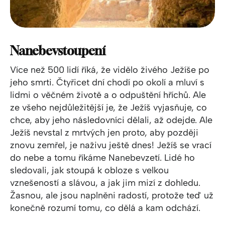
Nanebevstoupení
Více než 500 lidí říká, že vidělo živého Ježíše po
jeho smrti. Čtyřicet dní chodí po okolí a mluví s
lidmi o věčném životě a o odpuštění hříchů. Ale
ze všeho nejdůležitější je, že Ježíš vyjasňuje, co
chce, aby jeho následovníci dělali, až odejde. Ale
Ježíš nevstal z mrtvých jen proto, aby později
znovu zemřel, je naživu ještě dnes! Ježíš se vrací
do nebe a tomu říkáme Nanebevzetí. Lidé ho
sledovali, jak stoupá k obloze s velkou
vznešeností a slávou, a jak jim mizí z dohledu.
Žasnou, ale jsou naplněni radostí, protože teď už
konečně rozumí tomu, co dělá a kam odchází.