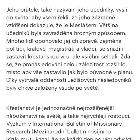
Jeho přátelé, také nazýváni jeho učedníky, vyšli
do světa, aby všem řekli, že jeho zázračné
vzkříšení dokazuje, že je Mesiášem. Většina
učedníků byla zavražděna hrozným způsobem.
Mnoho lidí oponovalo jejich zprávě, zejména
politici, králové, magistráti a vládci, se snažili
zastavit křesťanskou víru, ale všichni selhali. Zdá
se, že pronásledování celou záležitost rozšířilo,
místo aby vše zastavilo jak bylo původně v plánu.
Díky vytrvalé oddanosti Ježíšových následovníků
byly církve založeny všude po světě.
Křesťanství je jednoznačně nejrozšířenější
náboženství na světě, a také nejrychleji rostoucí.
Výzkum v International Bulletin of Missionary
Research (Mezinárodní bulletin misijního
výzkumu) ukázal, že se každý den od víry odvrátí