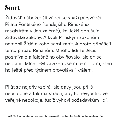
Smrt
Židovští náboženští vůdci se snaží přesvědčit
Piláta Pontského (tehdejšího Římského
magistráta v Jeruzalémě), že Ježíš porušuje
Židovské zákony. A kvůli Římským zákonům
nemohli Židé nikoho sami zabít. A proto přinášejí
tento případ Římanům. Mnoho lidí se Ježíši
posmívalo a falešně ho obviňovalo, ale on se
nebránil. Mlčel. Byl zavržen všemi těmi lidmi, kteří
ho ještě před týdnem provolávali králem.
Pilát se nejdřív vzpírá, ale davy jsou příliš
neústupné a tak má strach, aby to nevyústilo ve
veřejné nepokoje, tudíž vyhoví požadavkům lidí.