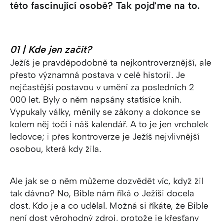
této fascinující osobě? Tak pojďme na to.
01 | Kde jen začít?
Ježíš je pravděpodobně ta nejkontroverznější, ale
přesto významná postava v celé historii. Je
nejčastější postavou v umění za posledních 2
000 let. Byly o něm napsány statísíce knih.
Vypukaly války, měnily se zákony a dokonce se
kolem něj točí i náš kalendář. A to je jen vrcholek
ledovce; i přes kontroverze je Ježíš nejvlivnější
osobou, která kdy žila.
Ale jak se o něm můžeme dozvědět víc, když žil
tak dávno? No, Bible nám říká o Ježíši docela
dost. Kdo je a co udělal. Možná si říkáte, že Bible
není dost věrohodný zdroj, protože je křesťany