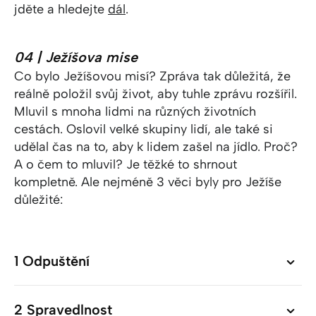
jděte a hledejte
dál
.
04 | Ježíšova mise
Co bylo Ježíšovou misí? Zpráva tak důležitá, že
reálně položil svůj život, aby tuhle zprávu rozšířil.
Mluvil s mnoha lidmi na různých životních
cestách. Oslovil velké skupiny lidí, ale také si
udělal čas na to, aby k lidem zašel na jídlo. Proč?
A o čem to mluvil? Je těžké to shrnout
kompletně. Ale nejméně 3 věci byly pro Ježíše
důležité:
1 Odpuštění
1 Odpuštění
2 Spravedlnost
2 Spravedlnost