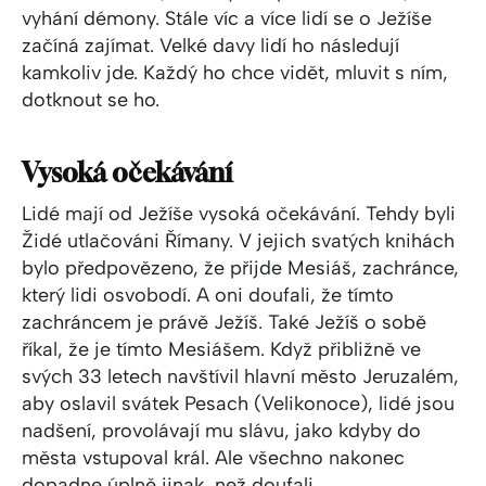
vyhání démony. Stále víc a více lidí se o Ježíše
začíná zajímat. Velké davy lidí ho následují
kamkoliv jde. Každý ho chce vidět, mluvit s ním,
dotknout se ho.
Vysoká očekávání
Lidé mají od Ježíše vysoká očekávání. Tehdy byli
Židé utlačováni Římany. V jejich svatých knihách
bylo předpovězeno, že přijde Mesiáš, zachránce,
který lidi osvobodí. A oni doufali, že tímto
zachráncem je právě Ježíš. Také Ježíš o sobě
říkal, že je tímto Mesiášem. Když přibližně ve
svých 33 letech navštívil hlavní město Jeruzalém,
aby oslavil svátek Pesach (Velikonoce), lidé jsou
nadšení, provolávají mu slávu, jako kdyby do
města vstupoval král. Ale všechno nakonec
dopadne úplně jinak, než doufali.