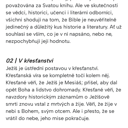
považována za Svatou knihu. Ale ve skutečnosti
se vědci, historici, učenci i literární odborníci,
všichni shodují na tom, že Bible je neuvěřitelně
jedinečný a důležitý kus historie a literatury. Ať už
souhlasí se vším, co je v ní napsáno, nebo ne,
nezpochybňují její hodnotu.
02 | V křesťanství
Ježíš je ústřední postavou v křesťanství.
Křesťanská víra se kompletně točí kolem něj.
Křesťané věří, že Ježíš je Mesiáš; přišel, aby dal
opět Boha a lidstvo dohromady. Křesťané věří, že
navzdory historickým záznamům o Ježíšově
smrti znovu vstal z mrtvých a žije. Věří, že žije v
nebi s Bohem, svým otcem. Ale i přesto, že se
vrátil do nebe, jeho mise pokračuje.