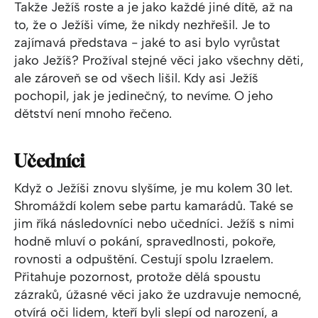
Takže Ježíš roste a je jako každé jiné dítě, až na
to, že o Ježíši víme, že nikdy nezhřešil. Je to
zajímavá představa - jaké to asi bylo vyrůstat
jako Ježíš? Prožíval stejné věci jako všechny děti,
ale zároveň se od všech lišil. Kdy asi Ježíš
pochopil, jak je jedinečný, to nevíme. O jeho
dětství není mnoho řečeno.
Učedníci
Když o Ježíši znovu slyšíme, je mu kolem 30 let.
Shromáždí kolem sebe partu kamarádů. Také se
jim říká následovníci nebo učedníci. Ježíš s nimi
hodně mluví o pokání, spravedlnosti, pokoře,
rovnosti a odpuštění. Cestují spolu Izraelem.
Přitahuje pozornost, protože dělá spoustu
zázraků, úžasné věci jako že uzdravuje nemocné,
otvírá oči lidem, kteří byli slepí od narození, a