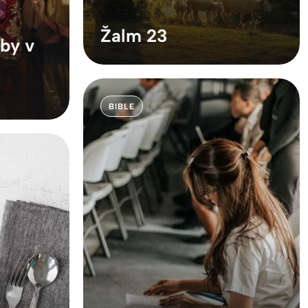
Žalm 23
by v
BIBLE