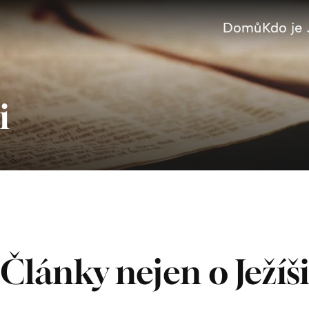
Domů
Kdo je 
i
Články nejen o Ježíši