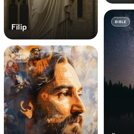
BIBLE
Filip
JEŽÍŠ