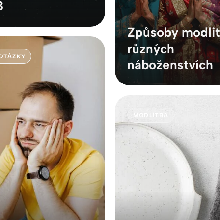
8
Způsoby modlit
různých
 OTÁZKY
náboženstvích
MODLITBA