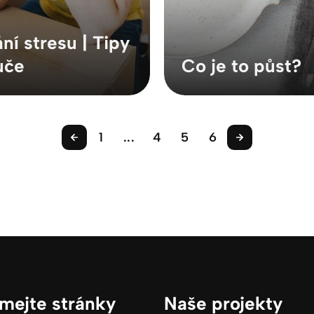
ní stresu | Tipy
uče
Co je to půst?
1
...
4
5
6
mejte stránky
Naše projekty