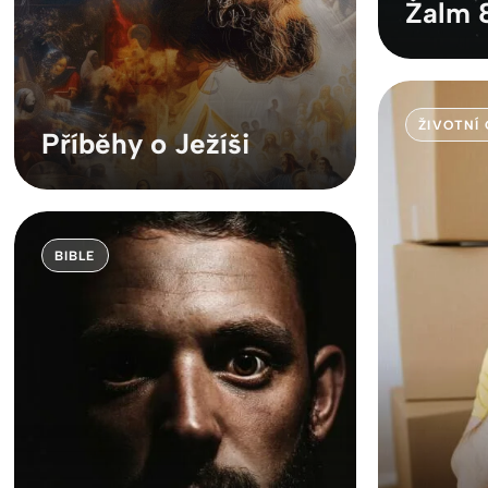
Žalm 
ŽIVOTNÍ
Příběhy o Ježíši
BIBLE