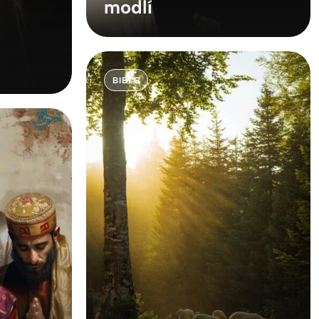
modlí
BIBLE