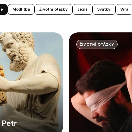
ie
Modlitba
Životní otázky
Ježíš
Svátky
Víra
ŽIVOTNÍ OTÁZKY
 Petr