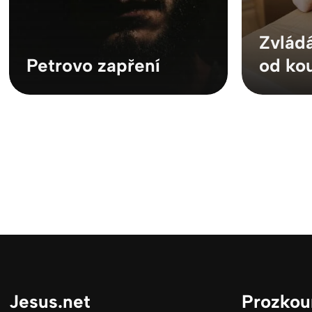
Zvládá
Petrovo zapření
od ko
Jesus.net
Prozkou