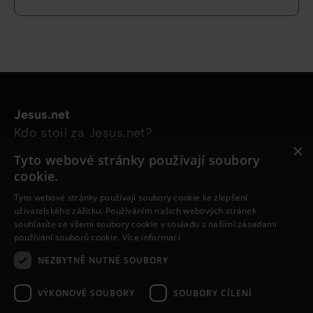
Jesus.net
Kdo stojí za Jesus.net?
×
Prozkoumejte stránky
Tyto webové stránky používají soubory
Články
cookie.
Videa
Tyto webové stránky používají soubory cookie ke zlepšení
Online kurzy
uživatelského zážitku. Používáním našich webových stránek
Naše projekty
souhlasíte se všemi soubory cookie v souladu s našimi zásadami
používání souborů cookie.
Více informací
Chci se zeptat
Sleduj nás
NEZBYTNĚ NUTNÉ SOUBORY
VÝKONOVÉ SOUBORY
SOUBORY CÍLENÍ