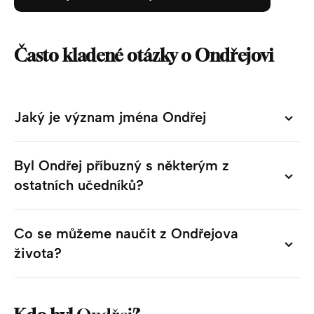
Často kladené otázky o Ondřejovi
Jaký je význam jména Ondřej
Jaký je význam jména Ondřej
Byl Ondřej příbuzný s některým z
Byl Ondřej příbuzný s některým z
ostatních učedníků?
ostatních učedníků?
Co se můžeme naučit z Ondřejova
Co se můžeme naučit z Ondřejova
života?
života?