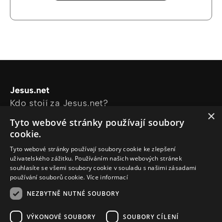
Jesus.net
Kdo stojí za Jesus.net?
×
Prozkoumejte stránky
Tyto webové stránky používají soubory
Články
cookie.
Videa
Tyto webové stránky používají soubory cookie ke zlepšení
Online kurzy
uživatelského zážitku. Používáním našich webových stránek
Naše projekty
souhlasíte se všemi soubory cookie v souladu s našimi zásadami
používání souborů cookie.
Více informací
Chci se zeptat
Sleduj nás
NEZBYTNĚ NUTNÉ SOUBORY
VÝKONOVÉ SOUBORY
SOUBORY CÍLENÍ