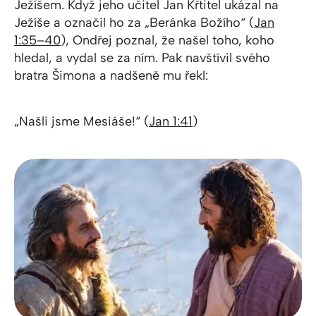
Ježíšem. Když jeho učitel Jan Křtitel ukázal na
Ježíše a označil ho za „Beránka Božího“ (
Jan
1:35–40
), Ondřej poznal, že našel toho, koho
hledal, a vydal se za ním. Pak navštívil svého
bratra Šimona a nadšeně mu řekl:
„Našli jsme Mesiáše!“ (
Jan 1:41
)