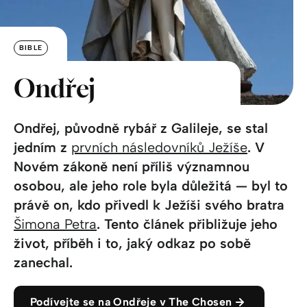
BIBLE
Ondřej
Ondřej, původně rybář z Galileje, se stal
jedním z
prvních následovníků Ježíše
. V
Novém zákoně není příliš významnou
osobou, ale jeho role byla důležitá — byl to
právě on, kdo přivedl k Ježíši svého bratra
Šimona Petra
. Tento článek přibližuje jeho
život, příběh i to, jaký odkaz po sobě
zanechal.
Podívejte se na Ondřeje v The Chosen