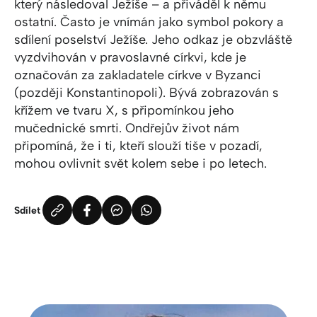
který následoval Ježíše – a přiváděl k němu
ostatní. Často je vnímán jako symbol pokory a
sdílení poselství Ježíše. Jeho odkaz je obzvláště
vyzdvihován v pravoslavné církvi, kde je
označován za zakladatele církve v Byzanci
(později Konstantinopoli). Bývá zobrazován s
křížem ve tvaru X, s připomínkou jeho
mučednické smrti. Ondřejův život nám
připomíná, že i ti, kteří slouží tiše v pozadí,
mohou ovlivnit svět kolem sebe i po letech.
Sdílet