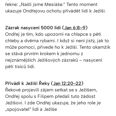
řekne: „Našli jsme Mesiáše.“ Tento moment
ukazuje Ondřejovu ochotu přivádět lidi k Ježíši.
Zázrak nasycení 5000 lidí (
Jan 6:8–9
)
Ondřej je tím, kdo upozorní na chlapce s pěti
chleby a dvěma rybami. I když si není jistý, jak to
může pomoci, přivede ho k Ježíši. Tento okamžik
se stává prvním krokem k jednomu z
nejznámějších Ježíšových zázraků – nasycení
pěti tisíců lidí.
Přivádí k Ježíši Řeky (
Jan 12:20-22
)
Řekové projevili zájem setkat se s Ježíšem,
Ondřej spolu s Filipem předali tuto žádost
Ježíšovi. I zde Ondřej ukazuje, že jeho role je
„spojovatel“ lidí a Ježíše