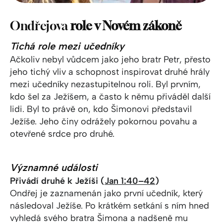
Ondřejova
role v Novém zákoně
Tichá role mezi učedníky
Ačkoliv nebyl vůdcem jako jeho bratr Petr, přesto
jeho tichý vliv a schopnost inspirovat druhé hrály
mezi učedníky nezastupitelnou roli. Byl prvním,
kdo šel za Ježíšem, a často k němu přiváděl další
lidi. Byl to právě on, kdo Šimonovi představil
Ježíše. Jeho činy odrážely pokornou povahu a
otevřené srdce pro druhé.
Významné události
Přivádí druhé k Ježíši (
Jan 1:40–42
)
Ondřej je zaznamenán jako první učedník, který
následoval Ježíše. Po krátkém setkání s ním hned
vyhledá svého bratra Šimona a nadšeně mu