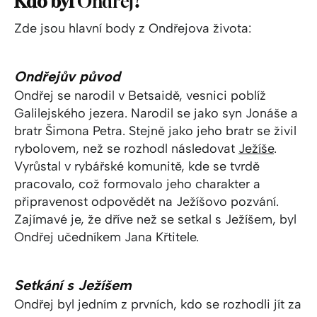
Kdo byl
Ondřej
?
Zde jsou hlavní body z Ondřejova života:
Ondřejův původ
Ondřej se narodil v Betsaidě, vesnici poblíž
Galilejského jezera. Narodil se jako syn Jonáše a
bratr Šimona Petra. Stejně jako jeho bratr se živil
rybolovem, než se rozhodl následovat
Ježíše
.
Vyrůstal v rybářské komunitě, kde se tvrdě
pracovalo, což formovalo jeho charakter a
připravenost odpovědět na Ježíšovo pozvání.
Zajímavé je, že dříve než se setkal s Ježíšem, byl
Ondřej učedníkem Jana Křtitele.
Setkání s Ježíšem
Ondřej byl jedním z prvních, kdo se rozhodli jít za