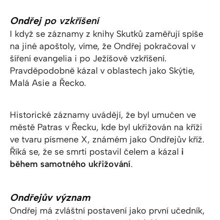
Ondřej
po vzkříšení
I když se záznamy z knihy Skutků zaměřují spíše
na jiné apoštoly, víme, že Ondřej pokračoval v
šíření evangelia i po Ježíšově vzkříšení.
Pravděpodobně kázal v oblastech jako Skýtie,
Malá Asie a Řecko.
Historické záznamy uvádějí, že byl umučen ve
městě Patras v Řecku, kde byl ukřižován na kříži
ve tvaru písmene X, známém jako Ondřejův kříž.
Říká se, že se smrti postavil čelem a kázal
i
během samotného ukřižování
.
Ondřejův význam
Ondřej má zvláštní postavení jako první učedník,