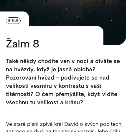
BIBLE
Žalm 8
Také někdy chodíte ven v noci a díváte se
na hvězdy, když je jasná obloha?
Pozorování hvězd - podivujete se nad
velikostí vesmíru v kontrastu s vaší
titěrností? O čem přemýšlíte, když vidíte
všechnu tu velikost a krásu?
Ve staré písni zpívá král David o svých pocitech,
zatímco se dívá na ten stejný vesmír. Jeho údiv