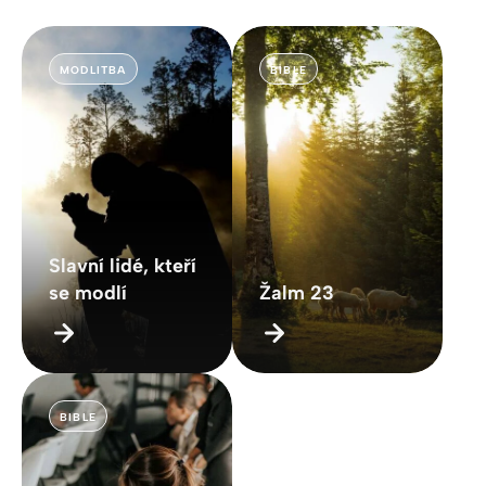
MODLITBA
BIBLE
Slavní lidé, kteří
se modlí
Žalm 23
BIBLE