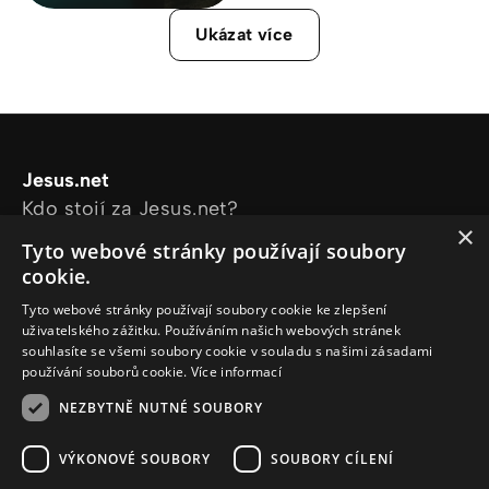
Ukázat více
Jesus.net
Kdo stojí za Jesus.net?
×
Prozkoumejte stránky
Tyto webové stránky používají soubory
Články
cookie.
Videa
Tyto webové stránky používají soubory cookie ke zlepšení
Online kurzy
uživatelského zážitku. Používáním našich webových stránek
Naše projekty
souhlasíte se všemi soubory cookie v souladu s našimi zásadami
používání souborů cookie.
Více informací
Chci se zeptat
Sleduj nás
NEZBYTNĚ NUTNÉ SOUBORY
VÝKONOVÉ SOUBORY
SOUBORY CÍLENÍ