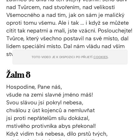
nad Tvůrcem, nad stvořením, nad velikostí
Všemocného a nad tím, jak on sám je maličký
oproti tomu všemu. Ale i tak ... i když se můžete
cítit tak nepatrní a malí, jste vzácní. Poslouchejte!
Tvůrce, který všechno postavil na své místo, dal
lidem speciální místo. Dal nám vládu nad vším
stvořením a také svobodnou vůli. Neuvěřitelné.
TOTO VIDEO JE K DISPOZICI PO PŘIJETÍ
COOKIES
.
Žalm 8
Hospodine, Pane náš,
všude na zemi slavné jméno máš!
Svou slávou jsi pokryl nebesa,
chválou z úst kojenců a nemluvňat
jsi proti nepřátelům sílu dokázal,
mstivého protivníka abys překonal!
Když vidím tvá nebesa, dílo prstů tvých,