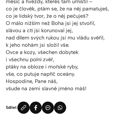
měsíc a hvězdy, kterés tam umístil –
co je člověk, ptám se, že na něj pamatuješ,
co je lidský tvor, že o něj pečuješ?
O málo nižším než Boha jsi jej stvořil,
slávou a ctí jsi korunoval jej,
nad dílem svých rukou jsi mu vládu svěřil,
k jeho nohám jsi složil vše.
Ovce a kozy, všechen dobytek
i všechnu polní zvěř,
ptáky na obloze i mořské ryby,
vše, co putuje napříč oceány.
Hospodine, Pane náš,
všude na zemi slavné jméno máš!
Sdílet