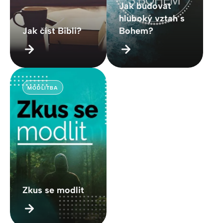
Jak budovat
hluboký vztah s
Jak číst Bibli?
Bohem?
MODLITBA
Zkus se modlit