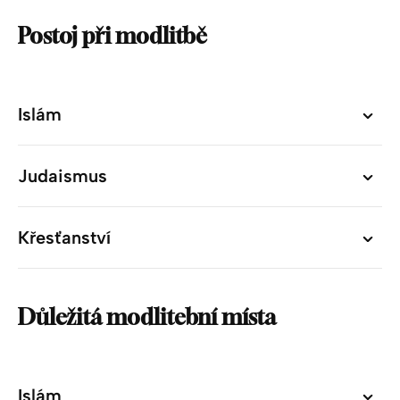
Postoj při modlitbě
Islám
Islám
Judaismus
Judaismus
Křesťanství
Křesťanství
Důležitá modlitební místa
Islám
Islám