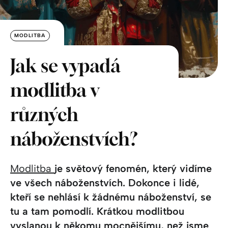
MODLITBA
Jak se vypadá
modlitba v
různých
náboženstvích?
Modlitba
je světový fenomén, který vidíme
ve všech náboženstvích. Dokonce i lidé,
kteří se nehlásí k žádnému náboženství, se
tu a tam pomodlí. Krátkou modlitbou
vyslanou k někomu mocnějšímu, než jsme