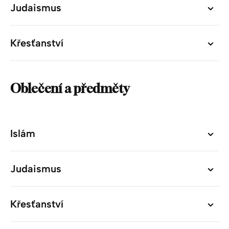
Judaismus
Judaismus
Křesťanství
Křesťanství
Oblečení a předměty
Islám
Islám
Judaismus
Judaismus
Křesťanství
Křesťanství