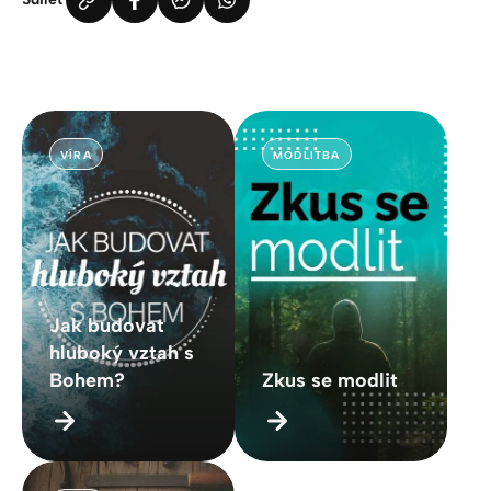
VÍRA
MODLITBA
Jak budovat
hluboký vztah s
Bohem?
Zkus se modlit