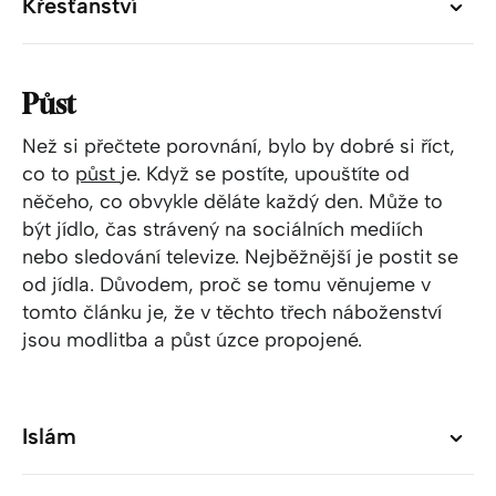
Křesťanství
Křesťanství
Půst
Než si přečtete porovnání, bylo by dobré si říct,
co to
půst
je. Když se postíte, upouštíte od
něčeho, co obvykle děláte každý den. Může to
být jídlo, čas strávený na sociálních mediích
nebo sledování televize. Nejběžnější je postit se
od jídla. Důvodem, proč se tomu věnujeme v
tomto článku je, že v těchto třech náboženství
jsou modlitba a půst úzce propojené.
Islám
Islám