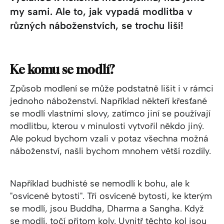
my sami. Ale to, jak vypadá modlitba v
různých náboženstvích, se trochu liší!
Ke komu se modlí?
Způsob modlení se může podstatně lišit i v rámci
jednoho náboženství. Například někteří křesťané
se modlí vlastními slovy, zatímco jiní se používají
modlitbu, kterou v minulosti vytvořil někdo jiný.
Ale pokud bychom vzali v potaz všechna možná
náboženství, našli bychom mnohem větší rozdíly.
Například budhisté se nemodlí k bohu, ale k
"osvícené bytosti". Tři osvícené bytosti, ke kterým
se modlí, jsou Buddha, Dharma a Sangha. Když
se modlí, točí přitom koly. Uvnitř těchto kol jsou