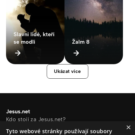
Slavní lidé, kteří
se modlí
Žalm 8
Ukázat více
Jesus.net
Kdo stojí za Jesus.net?
×
Prozkoumejte stránky
Tyto webové stránky používají soubory