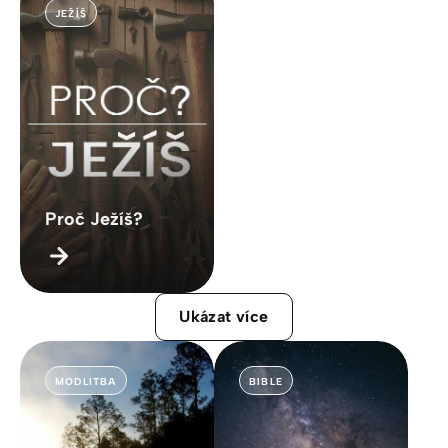
JEŽÍŠ
Proč Ježíš?
Ukázat více
MODLITBA
BIBLE