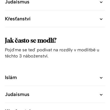
Judaismus
Judaismus
Křesťanství
Křesťanství
Jak často se modlí?
Pojďme se teď podívat na rozdíly v modlitbě u
těchto 3 náboženství.
Islám
Islám
Judaismus
Judaismus