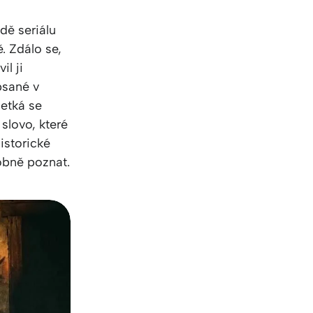
dě seriálu
. Zdálo se,
il ji
psané v
setká se
slovo, které
istorické
obně poznat.