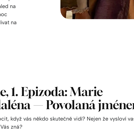
hled na
noc
ívat na
ie, 1. Epizoda: Marie
aléna — Povolaná jmén
cit, když vás někdo skutečně vidí? Nejen že vysloví v
 Vás zná?