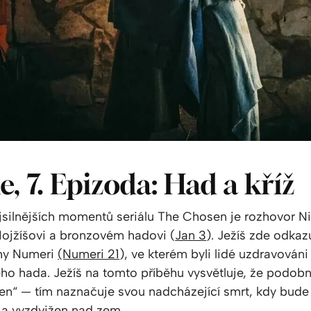
ie, 7. Epizoda: Had a kříž
jsilnějších momentů seriálu The Chosen je rozhovor 
ojžíšovi a bronzovém hadovi (
Jan 3
). Ježíš zde odkaz
ihy Numeri
(Numeri 21
), ve kterém byli lidé uzdravováni
ho hada. Ježíš na tomto příběhu vysvětluje, že podob
en“ — tím naznačuje svou nadcházející smrt, kdy bude 
a vyzdvižen nad zem.