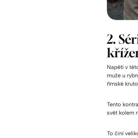
2. Sé
kříž
Napětí v té
muže u rybní
římské kruto
Tento kontra
svět kolem n
To činí veli