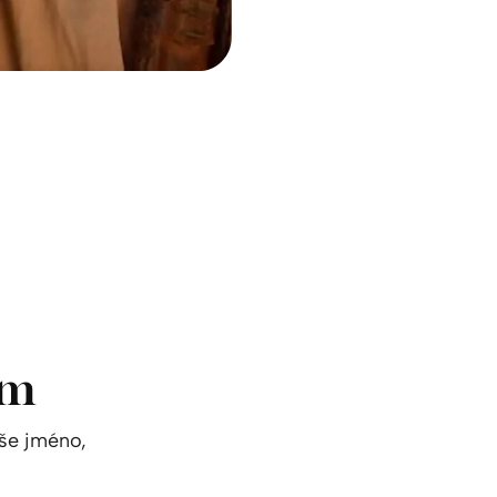
em
aše jméno,