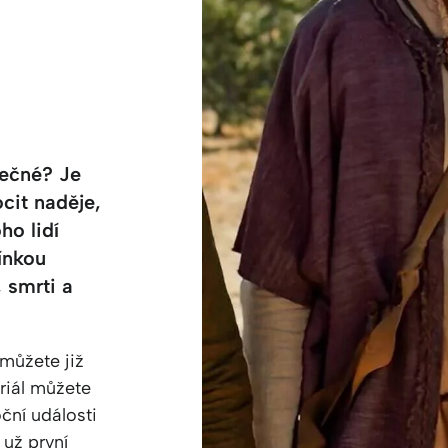
ečné? Je
ocit naděje,
ho lidí
ínkou
, smrti a
můžete již
eriál můžete
oční události
 už první