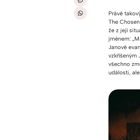
Právě takov
The Chosen.
že z její sit
jménem: „Ma
Janově evan
vzkříšeným J
všechno změ
události, al