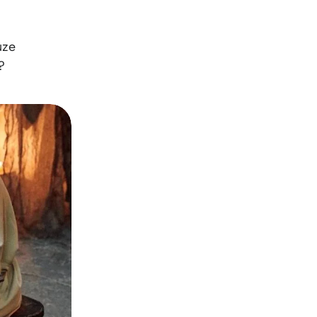
uze
?