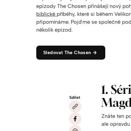
epizody The Chosen přinášejí nový po
biblické
příběhy, které si během Veliko
připomínáme. Pojďme se společně pod
několik epizod.
Sledovat The Chosen
1. Sér
Sdílet
Magd
Znáte ten po
ale opravdu