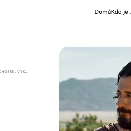
Domů
Kdo je 
VELIKONOCE V SERIÁLU THE CHOSEN: VYKOUPENÍ NA DOHLED