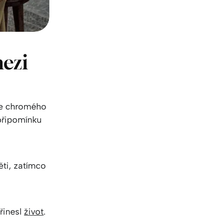
mezi
je chromého
 připomínku
ěti, zatímco
přinesl
život
.