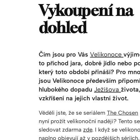
Vykoupení na
dohled
Čím jsou pro Vás
Velikonoce
výjim
to příchod jara, dobré jídlo nebo p
který toto období přináší? Pro mno
jsou Velikonoce především připom
hlubokého dopadu
Ježíšova
života
vzkříšení na jejich vlastní život.
Věděli jste, že se seriálem
The Chosen
nyní prožít velikonoční naději? Tento s
sledovat zdarma
zde
. I když se velikon
naplno objevují až v pozdějších sériích,