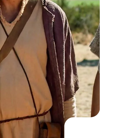
KO
Korean
MG
Malagas
MM
Burmes
NL
Dutch
NL
Flemish
NO
Norwegi
PT
Portugue
RO
Romania
RU
Russian
SV
Swedish
TA
Tamil
TH
Thai
TL
Tagalog
TL
Taglish
TR
Turkish
UK
Ukrainian
UR
Urdu