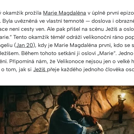
ý okamžik prožila
Marie Magdaléna
v úplně první epizo
 Byla uvězněná ve vlastní temnotě — doslova i obrazně
uace není cesty ven. Ale pak přišel na scénu Ježíš a oslov
rie.“ Tento okamžik téměř odráží velikonoční ráno po
geliu (
Jan 20
), kdy je Marie Magdaléna první, kdo se 
ežíšem. Během tohoto setkání ji osloví „Marie“. Jedno 
ní. Připomíná nám, že Velikonoce nejsou jen o velké h
e o tom, jak si
Ježíš
přeje každého jednoho člověka os