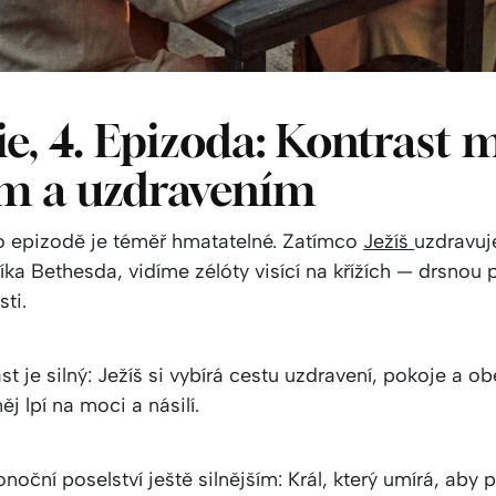
rie, 4. Epizoda: Kontrast 
em a uzdravením
to epizodě je téměř hmatatelné. Zatímco
Ježíš
uzdravu
ka Bethesda, vidíme zélóty visící na křížích — drsnou
sti.
st je silný: Ježíš si vybírá cestu uzdravení, pokoje a ob
ěj lpí na moci a násilí.
konoční poselství ještě silnějším: Král, který umírá, aby 