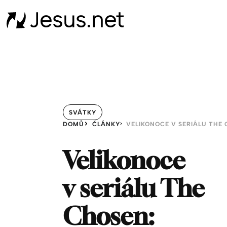
SVÁTKY
DOMŮ
ČLÁNKY
Velikonoce
v seriálu The
Chosen: