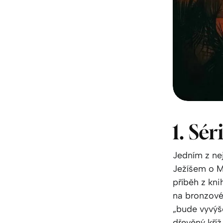
1. Sér
Jedním z ne
Ježíšem o M
příběh z kn
na bronzové
„bude vyvýš
dřevěný kříž