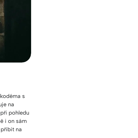
Nikodéma s
uje na
 při pohledu
ně i on sám
přibit na